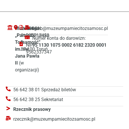
Muzeum
ul. Droga
REGON:
biuro@muzeumpamiecitozsamosc.pl
„Pamięć i
Starotoruńska
380713458
Numer konta do darowizn:
Tożsamość”
3
NIP:
95 1130 1075 0002 6182 2320 0001
im. św.
87-100 Toruń
9562337347
Jana Pawła
II
(w
organizacji)
56 642 38 01 Sprzedaż biletów
56 642 38 25 Sekretariat
Rzecznik prasowy
rzecznik@muzeumpamiecitozsamosc.pl