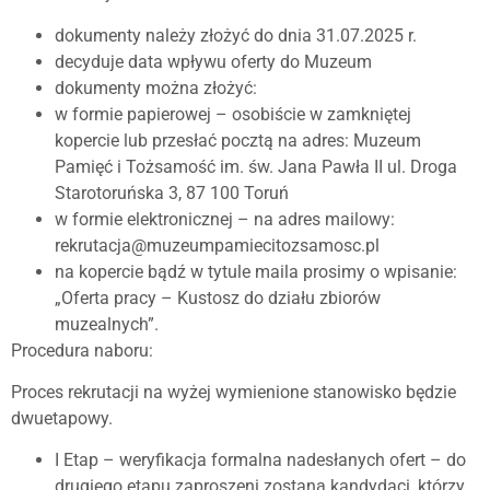
dokumenty należy złożyć do dnia 31.07.2025 r.
decyduje data wpływu oferty do Muzeum
dokumenty można złożyć:
w formie papierowej – osobiście w zamkniętej
kopercie lub przesłać pocztą na adres: Muzeum
Pamięć i Tożsamość im. św. Jana Pawła II ul. Droga
Starotoruńska 3, 87 100 Toruń
w formie elektronicznej – na adres mailowy:
rekrutacja@muzeumpamiecitozsamosc.pl
na kopercie bądź w tytule maila prosimy o wpisanie:
„Oferta pracy – Kustosz do działu zbiorów
muzealnych”.
Procedura naboru:
Proces rekrutacji na wyżej wymienione stanowisko będzie
dwuetapowy.
I Etap – weryfikacja formalna nadesłanych ofert – do
drugiego etapu zaproszeni zostaną kandydaci, którzy