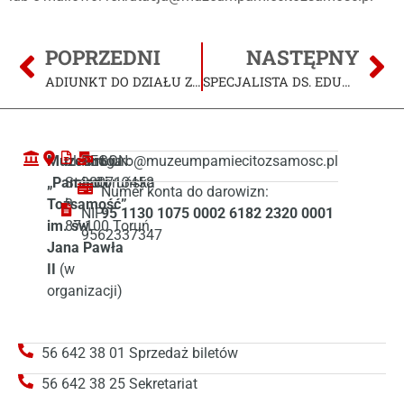
POPRZEDNI
NASTĘPNY
ADIUNKT DO DZIAŁU ZBIORÓW MUZEALNYCH
SPECJALISTA DS. EDUKACJI
Muzeum
ul. Droga
REGON:
biuro@muzeumpamiecitozsamosc.pl
„Pamięć i
Starotoruńska
380713458
Numer konta do darowizn:
Tożsamość”
3
NIP:
95 1130 1075 0002 6182 2320 0001
im. św.
87-100 Toruń
9562337347
Jana Pawła
II
(w
organizacji)
56 642 38 01 Sprzedaż biletów
56 642 38 25 Sekretariat