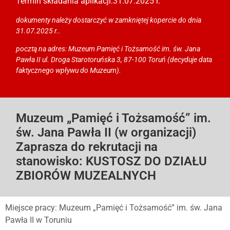
Termin składania aplikacji:
31.07.2025 r.
dokumenty należy dostarczyć w zamkniętej kopercie do dnia
31.07.2025 r..
pocztą na adres: Muzeum Pamięć i Tożsamość im. św. Jana
Pawła II ul. Droga Starotoruńska 3, 87-100 Toruń (decyduje data
faktycznego wpływu do Muzeum).
Muzeum „Pamięć i Tożsamość” im.
św. Jana Pawła II (w organizacji)
Zaprasza do rekrutacji na
stanowisko: KUSTOSZ DO DZIAŁU
ZBIORÓW MUZEALNYCH
Miejsce pracy: Muzeum „Pamięć i Tożsamość” im. św. Jana
Pawła II w Toruniu