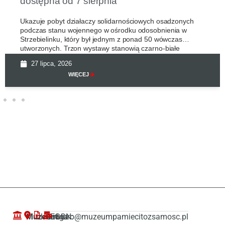
dostępna od 7 sierpnia
Ukazuje pobyt działaczy solidarnościowych osadzonych
podczas stanu wojennego w ośrodku odosobnienia w
Strzebielinku, który był jednym z ponad 50 wówczas
utworzonych. Trzon wystawy stanowią czarno-białe
27 lipca, 2026
WIĘCEJ
Muzeum
ul. Droga
REGON:
biuro@muzeumpamiecitozsamosc.pl