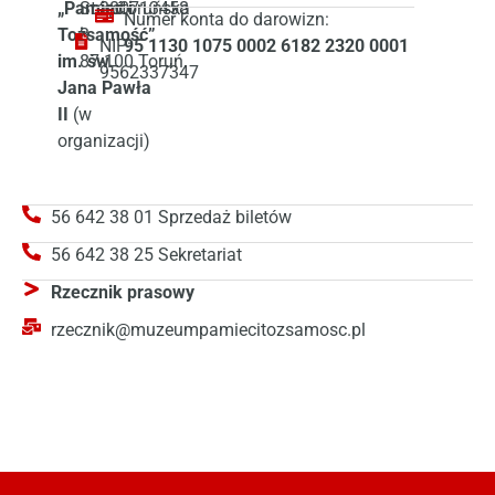
„Pamięć i
Starotoruńska
380713458
Numer konta do darowizn:
Tożsamość”
3
NIP:
95 1130 1075 0002 6182 2320 0001
im. św.
87-100 Toruń
9562337347
Jana Pawła
II
(w
organizacji)
56 642 38 01 Sprzedaż biletów
56 642 38 25 Sekretariat
Rzecznik prasowy
rzecznik@muzeumpamiecitozsamosc.pl