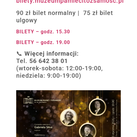
bilety.muzeumpamiecitozsamosc.pl
90 zł bilet normalny | 75 zł bilet
ulgowy
BILETY – godz. 15.30
BILETY – godz. 19.00
📞
Więcej informacji:
Tel.
56 642 38 01
(wtorek-sobota: 12:00-19:00,
niedziela: 9:00-19:00)