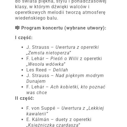
do świata piękna, stylu i ponadczasowej
klasy, w którym dźwięki walców i
operetkowych melodii tworzą atmosferę
wiedeńskiego balu.
🎼 Program koncertu (wybrane utwory):
I część:
J. Strauss –
Uwertura z operetki
„Zemsta nietoperza”
F. Lehár –
Pieśń o Wilii
z operetki
„Wesoła wdówka”
Les Reed –
Delilah
J. Strauss –
Nad pięknym modrym
Dunajem
F. Lehár –
Ach kobietki, kto poznać
was chce
II część:
F. von Suppé –
Uwertura z „Lekkiej
kawalerii”
E. Kálmán – duety z operetki
„Księżniczka czardasza”