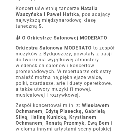
Koncert uświetnią tancerze
Natalia
Waszyńska i Paweł Haftka
, posiadający
najwyższą międzynarodową klasę
taneczną
S
.
🎻 O Orkiestrze Salonowej MODERATO
Orkiestra Salonowa MODERATO
to zespół
muzyków z Bydgoszczy, powstały z pasji
do tworzenia wyjątkowej atmosfery
wiedeńskich salonów i koncertów
promenadowych. W repertuarze orkiestry
znaleźć można najpiękniejsze walce,
polki, czardasze, arie i duety operetkowe,
a także utwory muzyki filmowej,
musicalowej i rozrywkowej.
Zespół koncertował m.in. z:
Wiesławem
Ochmanem, Edytą Piasecką, Gabrielą
Silvą, Haliną Kunicką, Krystianem
Ochmanem, Renatą Przemyk, Ewą Bem
i
wieloma innymi artystami sceny polskiej.