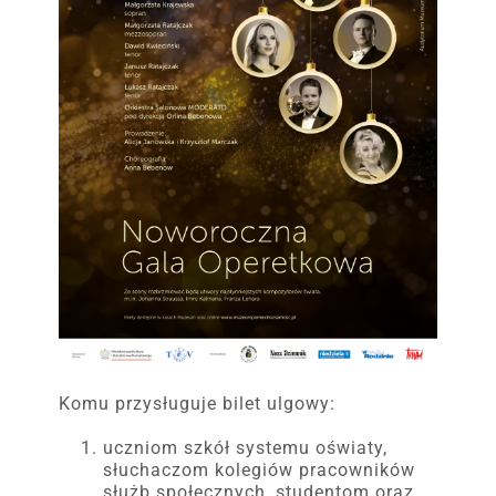
Komu przysługuje bilet ulgowy:
uczniom szkół systemu oświaty,
słuchaczom kolegiów pracowników
służb społecznych, studentom oraz