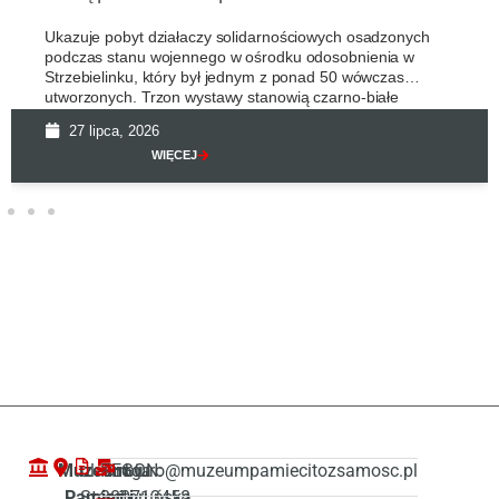
Ukazuje pobyt działaczy solidarnościowych osadzonych
podczas stanu wojennego w ośrodku odosobnienia w
Strzebielinku, który był jednym z ponad 50 wówczas
utworzonych. Trzon wystawy stanowią czarno-białe
27 lipca, 2026
WIĘCEJ
Muzeum
ul. Droga
REGON:
biuro@muzeumpamiecitozsamosc.pl
„Pamięć i
Starotoruńska
380713458