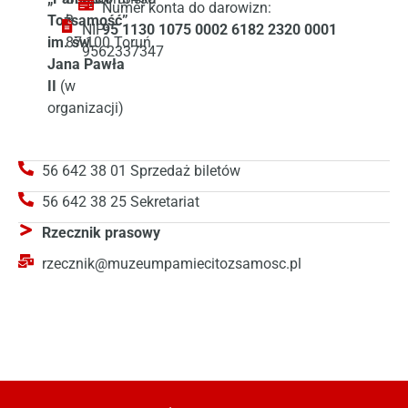
Numer konta do darowizn:
Tożsamość”
3
NIP:
95 1130 1075 0002 6182 2320 0001
im. św.
87-100 Toruń
9562337347
Jana Pawła
II
(w
organizacji)
56 642 38 01 Sprzedaż biletów
56 642 38 25 Sekretariat
Rzecznik prasowy
rzecznik@muzeumpamiecitozsamosc.pl