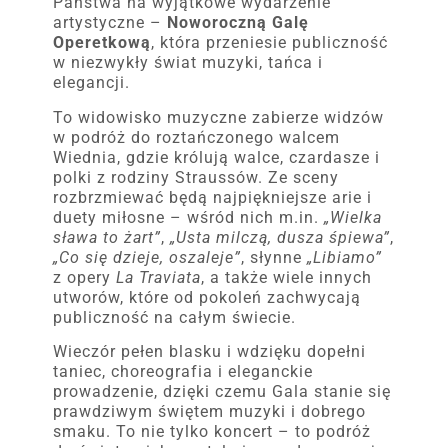
Państwa na wyjątkowe wydarzenie
artystyczne –
Noworoczną Galę
Operetkową
, która przeniesie publiczność
w niezwykły świat muzyki, tańca i
elegancji.
To widowisko muzyczne zabierze widzów
w podróż do roztańczonego walcem
Wiednia, gdzie królują walce, czardasze i
polki z rodziny Straussów. Ze sceny
rozbrzmiewać będą najpiękniejsze arie i
duety miłosne – wśród nich m.in.
„Wielka
sława to żart”
,
„Usta milczą, dusza śpiewa”
,
„Co się dzieje, oszaleje”
, słynne
„Libiamo”
z opery
La Traviata
, a także wiele innych
utworów, które od pokoleń zachwycają
publiczność na całym świecie.
Wieczór pełen blasku i wdzięku dopełni
taniec, choreografia i eleganckie
prowadzenie, dzięki czemu Gala stanie się
prawdziwym świętem muzyki i dobrego
smaku. To nie tylko koncert – to podróż