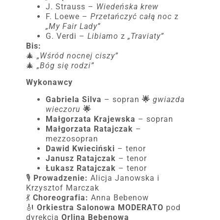
J. Strauss –
Wiedeńska krew
F. Loewe –
Przetańczyć całą noc
z
„My Fair Lady”
G. Verdi –
Libiamo
z
„Traviaty”
Bis:
🎄
„Wśród nocnej ciszy”
🎄
„Bóg się rodzi”
Wykonawcy
Gabriela Silva
– sopran
🌟
gwiazda
wieczoru
🌟
Małgorzata Krajewska
– sopran
Małgorzata Ratajczak
–
mezzosopran
Dawid Kwieciński
– tenor
Janusz Ratajczak
– tenor
Łukasz Ratajczak
– tenor
🎙
Prowadzenie:
Alicja Janowska i
Krzysztof Marczak
💃
Choreografia:
Anna Bebenow
🎻
Orkiestra Salonowa MODERATO
pod
dyrekcją
Orlina Bebenowa