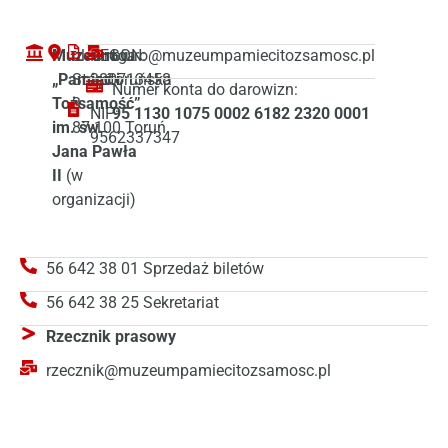
Muzeum
ul. Droga
REGON:
biuro@muzeumpamiecitozsamosc.pl
„Pamięć i
Starotoruńska
380713458
Numer konta do darowizn:
Tożsamość”
3
NIP:
95 1130 1075 0002 6182 2320 0001
im. św.
87-100 Toruń
9562337347
Jana Pawła
II
(w
organizacji)
56 642 38 01 Sprzedaż biletów
56 642 38 25 Sekretariat
Rzecznik prasowy
rzecznik@muzeumpamiecitozsamosc.pl