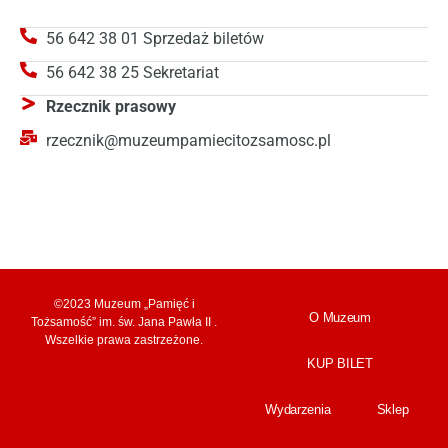
56 642 38 01 Sprzedaż biletów
56 642 38 25 Sekretariat
Rzecznik prasowy
rzecznik@muzeumpamiecitozsamosc.pl
©2023 Muzeum „Pamięć i
O Muzeum
Tożsamość” im. św. Jana Pawła II .
Wszelkie prawa zastrzeżone.
KUP BILET
Wydarzenia
Sklep