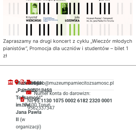
Zapraszamy na drugi koncert z cyklu „Wieczór młodych
pianistów”, Promocja dla uczniów i studentów – bilet 1
zł
Muzeum
ul. Droga
REGON:
biuro@muzeumpamiecitozsamosc.pl
„Pamięć i
Starotoruńska
380713458
Numer konta do darowizn:
Tożsamość”
3
NIP:
95 1130 1075 0002 6182 2320 0001
im. św.
87-100 Toruń
9562337347
Jana Pawła
II
(w
organizacji)