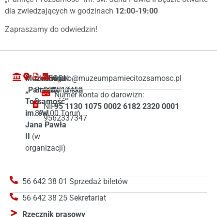
dla zwiedzających w godzinach
12:00-19:00
Zapraszamy do odwiedzin!
Muzeum
ul. Droga
REGON:
biuro@muzeumpamiecitozsamosc.pl
„Pamięć i
Starotoruńska
380713458
Numer konta do darowizn:
Tożsamość”
3
NIP:
95 1130 1075 0002 6182 2320 0001
im. św.
87-100 Toruń
9562337347
Jana Pawła
II
(w
organizacji)
56 642 38 01 Sprzedaż biletów
56 642 38 25 Sekretariat
Rzecznik prasowy