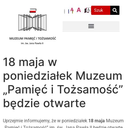
A
A
A
18 maja w
poniedziałek Muzeum
„Pamięć i Tożsamość”
będzie otwarte
Uprzejmie informujemy, że w poniedziałek
18 maja
Muzeum
„Pamięć i Tożsamość” im. św. Jana Pawła II będzie otwarte