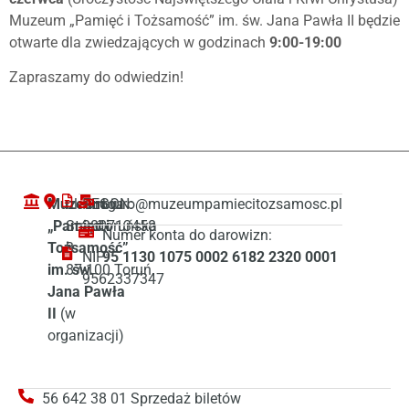
Muzeum „Pamięć i Tożsamość” im. św. Jana Pawła II będzie
otwarte dla zwiedzających w godzinach
9:00-19:00
Zapraszamy do odwiedzin!
Muzeum
ul. Droga
REGON:
biuro@muzeumpamiecitozsamosc.pl
„Pamięć i
Starotoruńska
380713458
Numer konta do darowizn:
Tożsamość”
3
NIP:
95 1130 1075 0002 6182 2320 0001
im. św.
87-100 Toruń
9562337347
Jana Pawła
II
(w
organizacji)
56 642 38 01 Sprzedaż biletów