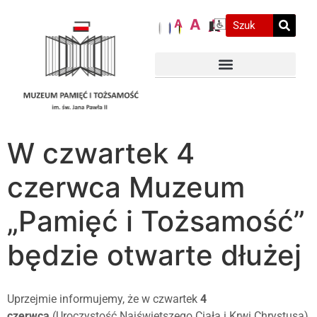
A
A
A
W czwartek 4
czerwca Muzeum
„Pamięć i Tożsamość”
będzie otwarte dłużej
Uprzejmie informujemy, że w czwartek
4
czerwca
(Uroczystość Najświętszego Ciała i Krwi Chrystusa)