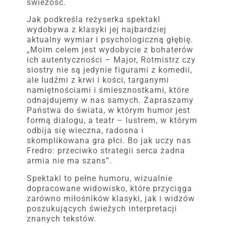
świeżość.
Jak podkreśla reżyserka spektakl
wydobywa z klasyki jej najbardziej
aktualny wymiar i psychologiczną głębię.
„Moim celem jest wydobycie z bohaterów
ich autentyczności – Major, Rotmistrz czy
siostry nie są jedynie figurami z komedii,
ale ludźmi z krwi i kości, targanymi
namiętnościami i śmiesznostkami, które
odnajdujemy w nas samych. Zapraszamy
Państwa do świata, w którym humor jest
formą dialogu, a teatr – lustrem, w którym
odbija się wieczna, radosna i
skomplikowana gra płci. Bo jak uczy nas
Fredro: przeciwko strategii serca żadna
armia nie ma szans”.
Spektakl to pełne humoru, wizualnie
dopracowane widowisko, które przyciąga
zarówno miłośników klasyki, jak i widzów
poszukujących świeżych interpretacji
znanych tekstów.