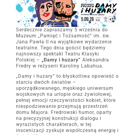
Serdecznie zapraszamy 5 września do
Muzeum „Pamięć i Tożsamość” im. św.
Jana Pawła II na wyjątkowe wydarzenie
teatralne. Tego dnia gościć będziemy
najnowszy spektakl Teatru Klasyki
Polskiej –
„Damy i huzary”
Aleksandra
Fredry w reżyserii Karoliny Labahua.
„Damy i huzary” to błyskotliwa opowieść o
starciu dwóch światów –
uporządkowanego, męskiego uniwersum
wojskowych na urlopie oraz żywiołowej,
pełnej emocji rzeczywistości kobiet, które
niespodziewanie przejmują przestrzeń
domu Majora. Fredrowski humor, oparty
na precyzyjnej konstrukcji dialogu i
wyrazistych charakterach, w tej
inscenizacji zyskuje współczesną energię i