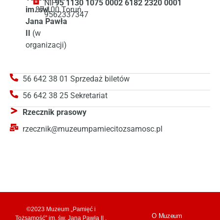
NIP:
95 1130 1075 0002 6182 2320 0001
im. św.
87-100 Toruń
9562337347
Jana Pawła
II
(w
organizacji)
56 642 38 01 Sprzedaż biletów
56 642 38 25 Sekretariat
Rzecznik prasowy
rzecznik@muzeumpamiecitozsamosc.pl
©2023 Muzeum „Pamięć i
O Muzeum
Tożsamość” im. św. Jana Pawła II .