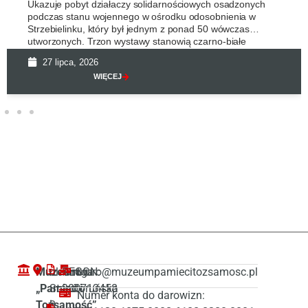
Ukazuje pobyt działaczy solidarnościowych osadzonych
podczas stanu wojennego w ośrodku odosobnienia w
Strzebielinku, który był jednym z ponad 50 wówczas
utworzonych. Trzon wystawy stanowią czarno-białe
27 lipca, 2026
WIĘCEJ
Muzeum
ul. Droga
REGON:
biuro@muzeumpamiecitozsamosc.pl
„Pamięć i
Starotoruńska
380713458
Numer konta do darowizn:
Tożsamość”
3