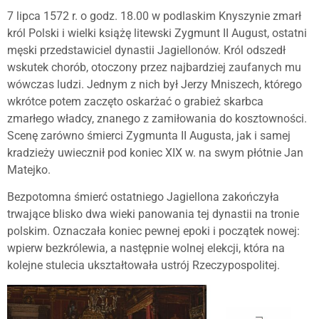
7 lipca 1572 r. o godz. 18.00 w podlaskim Knyszynie zmarł
król Polski i wielki książę litewski Zygmunt II August, ostatni
męski przedstawiciel dynastii Jagiellonów. Król odszedł
wskutek chorób, otoczony przez najbardziej zaufanych mu
wówczas ludzi. Jednym z nich był Jerzy Mniszech, którego
wkrótce potem zaczęto oskarżać o grabież skarbca
zmarłego władcy, znanego z zamiłowania do kosztowności.
Scenę zarówno śmierci Zygmunta II Augusta, jak i samej
kradzieży uwiecznił pod koniec XIX w. na swym płótnie Jan
Matejko.
Bezpotomna śmierć ostatniego Jagiellona zakończyła
trwające blisko dwa wieki panowania tej dynastii na tronie
polskim. Oznaczała koniec pewnej epoki i początek nowej:
wpierw bezkrólewia, a następnie wolnej elekcji, która na
kolejne stulecia ukształtowała ustrój Rzeczypospolitej.