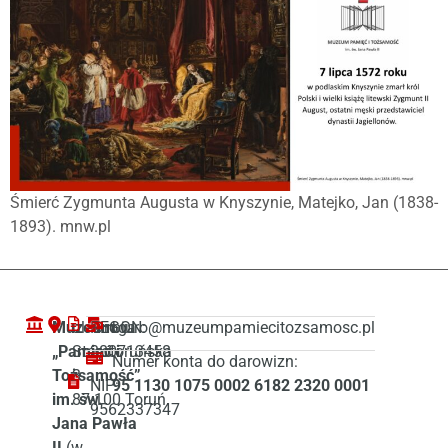
Śmierć Zygmunta Augusta w Knyszynie, Matejko, Jan (1838-
1893). mnw.pl
Muzeum
ul. Droga
REGON:
biuro@muzeumpamiecitozsamosc.pl
„Pamięć i
Starotoruńska
380713458
Numer konta do darowizn:
Tożsamość”
3
NIP:
95 1130 1075 0002 6182 2320 0001
im. św.
87-100 Toruń
9562337347
Jana Pawła
II
(w