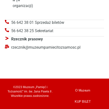
organizacji)
56 642 38 01 Sprzedaż biletów
56 642 38 25 Sekretariat
Rzecznik prasowy
rzecznik@muzeumpamiecitozsamosc.pl
©2023 Muzeum „Pamięć i
O Muzeum
Tożsamość” im. św. Jana Pawła II .
Wszelkie prawa zastrzeżone.
KUP BILET