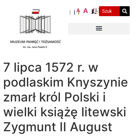
A
A
A
7 lipca 1572 r. w
podlaskim Knyszynie
zmarł król Polski i
wielki książę litewski
Zygmunt II August