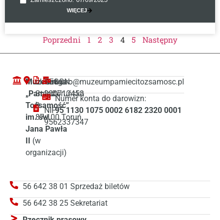
WIĘCEJ
Poprzedni
1
2
3
4
5
Następny
Muzeum
ul. Droga
REGON:
biuro@muzeumpamiecitozsamosc.pl
„Pamięć i
Starotoruńska
380713458
Numer konta do darowizn:
Tożsamość”
3
NIP:
95 1130 1075 0002 6182 2320 0001
im. św.
87-100 Toruń
9562337347
Jana Pawła
II
(w
organizacji)
56 642 38 01 Sprzedaż biletów
56 642 38 25 Sekretariat
Rzecznik prasowy