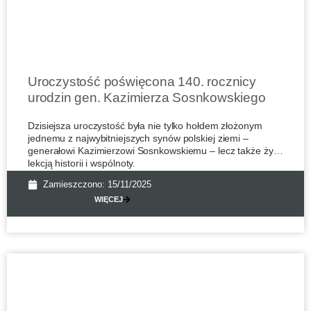
Uroczystość poświęcona 140. rocznicy
urodzin gen. Kazimierza Sosnkowskiego
Dzisiejsza uroczystość była nie tylko hołdem złożonym
jednemu z najwybitniejszych synów polskiej ziemi –
generałowi Kazimierzowi Sosnkowskiemu – lecz także żywą
lekcją historii i wspólnoty.
Zamieszczono:
15/11/2025
WIĘCEJ