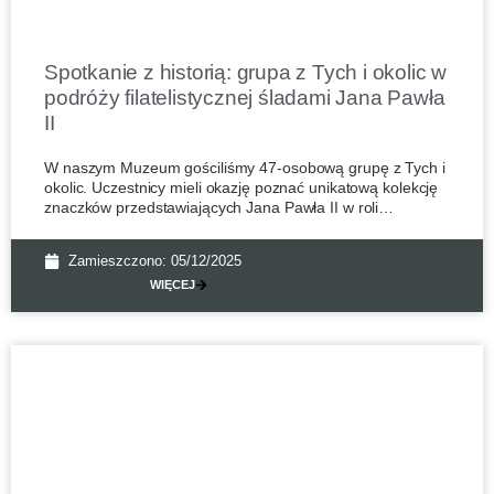
Spotkanie z historią: grupa z Tych i okolic w
podróży filatelistycznej śladami Jana Pawła
II
W naszym Muzeum gościliśmy 47-osobową grupę z Tych i
okolic. Uczestnicy mieli okazję poznać unikatową kolekcję
znaczków przedstawiających Jana Pawła II w roli
pielgrzyma podczas
Zamieszczono:
05/12/2025
WIĘCEJ