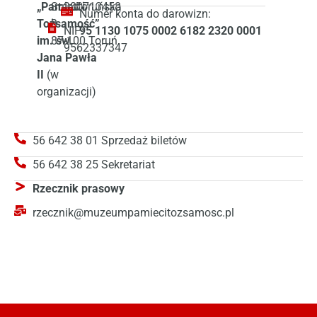
„Pamięć i
Starotoruńska
380713458
Numer konta do darowizn:
Tożsamość”
3
NIP:
95 1130 1075 0002 6182 2320 0001
im. św.
87-100 Toruń
9562337347
Jana Pawła
II
(w
organizacji)
56 642 38 01 Sprzedaż biletów
56 642 38 25 Sekretariat
Rzecznik prasowy
rzecznik@muzeumpamiecitozsamosc.pl