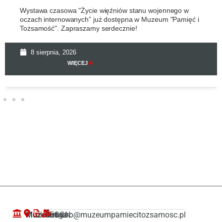
Wystawa czasowa "Życie więźniów stanu wojennego w
oczach internowanych” już dostępna w Muzeum "Pamięć i
Tożsamość". Zapraszamy serdecznie!
8 sierpnia, 2026
WIĘCEJ
Muzeum
ul. Droga
REGON:
biuro@muzeumpamiecitozsamosc.pl