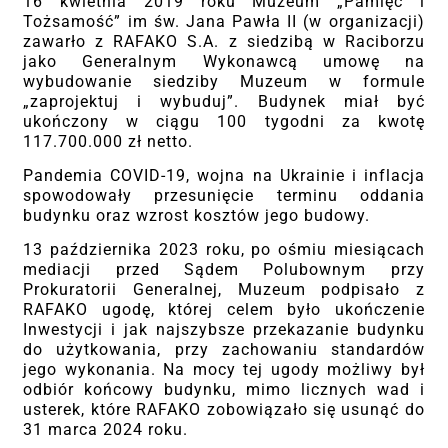
16 kwietnia 2019 roku Muzeum „Pamięć i
Tożsamość” im św. Jana Pawła II (w organizacji)
zawarło z RAFAKO S.A. z siedzibą w Raciborzu
jako Generalnym Wykonawcą umowę na
wybudowanie siedziby Muzeum w formule
„zaprojektuj i wybuduj”. Budynek miał być
ukończony w ciągu 100 tygodni za kwotę
117.700.000 zł netto.
Pandemia COVID-19, wojna na Ukrainie i inflacja
spowodowały przesunięcie terminu oddania
budynku oraz wzrost kosztów jego budowy.
13 października 2023 roku, po ośmiu miesiącach
mediacji przed Sądem Polubownym przy
Prokuratorii Generalnej, Muzeum podpisało z
RAFAKO ugodę, której celem było ukończenie
Inwestycji i jak najszybsze przekazanie budynku
do użytkowania, przy zachowaniu standardów
jego wykonania. Na mocy tej ugody możliwy był
odbiór końcowy budynku, mimo licznych wad i
usterek, które RAFAKO zobowiązało się usunąć do
31 marca 2024 roku.