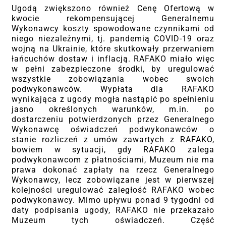
Ugodą zwiększono również Cenę Ofertową w
kwocie rekompensującej Generalnemu
Wykonawcy koszty spowodowane czynnikami od
niego niezależnymi, tj. pandemią COVID-19 oraz
wojną na Ukrainie, które skutkowały przerwaniem
łańcuchów dostaw i inflacją. RAFAKO miało więc
w pełni zabezpieczone środki, by uregulować
wszystkie zobowiązania wobec swoich
podwykonawców. Wypłata dla RAFAKO
wynikająca z ugody mogła nastąpić po spełnieniu
jasno określonych warunków, m.in. po
dostarczeniu potwierdzonych przez Generalnego
Wykonawcę oświadczeń podwykonawców o
stanie rozliczeń z umów zawartych z RAFAKO,
bowiem w sytuacji, gdy RAFAKO zalega
podwykonawcom z płatnościami, Muzeum nie ma
prawa dokonać zapłaty na rzecz Generalnego
Wykonawcy, lecz zobowiązane jest w pierwszej
kolejności uregulować zaległość RAFAKO wobec
podwykonawcy. Mimo upływu ponad 9 tygodni od
daty podpisania ugody, RAFAKO nie przekazało
Muzeum tych oświadczeń. Część