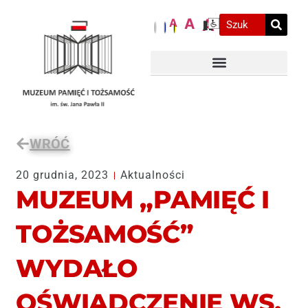
A
A
A
WRÓĆ
20 grudnia, 2023
Aktualności
MUZEUM „PAMIĘĆ I
TOŻSAMOŚĆ”
WYDAŁO
OŚWIADCZENIE WS.