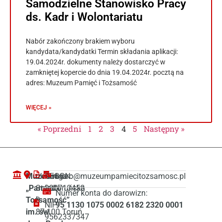
Samodzielne Stanowisko Pracy
ds. Kadr i Wolontariatu
Nabór zakończony brakiem wyboru
kandydata/kandydatki Termin składania aplikacji:
19.04.2024r. dokumenty należy dostarczyć w
zamkniętej kopercie do dnia 19.04.2024r. pocztą na
adres: Muzeum Pamięć i Tożsamość
WIĘCEJ »
« Poprzedni
1
2
3
4
5
Następny »
Muzeum
ul. Droga
REGON:
biuro@muzeumpamiecitozsamosc.pl
„Pamięć i
Starotoruńska
380713458
Numer konta do darowizn:
Tożsamość”
3
NIP:
95 1130 1075 0002 6182 2320 0001
im. św.
87-100 Toruń
9562337347