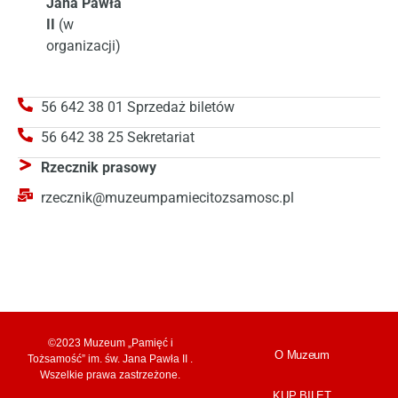
Jana Pawła
II
(w
organizacji)
56 642 38 01 Sprzedaż biletów
56 642 38 25 Sekretariat
Rzecznik prasowy
rzecznik@muzeumpamiecitozsamosc.pl
©2023 Muzeum „Pamięć i
O Muzeum
Tożsamość” im. św. Jana Pawła II .
Wszelkie prawa zastrzeżone.
KUP BILET